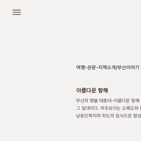
본문 바로가기
여행-관광-지역소개/부산이야기
아름다운 항해
부산의 명물 태종대-아름다운 항해 공
그 일대이다. 마주보이는 오륙도와
남동단쪽이며 파도의 침식으로 형성
요새도 군데군데 흔적이 남아있다.
대략12만년전인 제4기의 최종 간