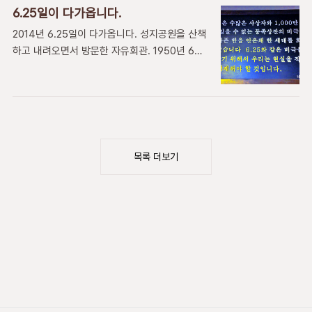
열도를 종단할때 지나가는 고을마다 열열이 환영
으며,동남해안 전반에 걸처서 약 30여개가 현존
6.25일이 다가옵니다.
하던 모습들 중 일부를 재연하는 것입니다. 광복
한다. 이 성은 임진왜란때 처음 이곳을 점유한 왜
2014년 6.25일이 다가옵니다. 성지공원을 산책
동 거리에 지나가는 일본팀들의 모습에서 최근
장(倭將) 고바야가와(小早川隆景 일명:こばや
하고 내려오면서 방문한 자유회관. 1950년 6월
일본의 한국에대한 소행이 생각나긴 하지만 도시
かわ たかかげ )와..
25일 새벽에 느닷없이 북한 공산군이 군사분계
간 민간 문화 교류의 한 장으로서 정치적 또는 과
선인 38선 전역을 공격해 옴으로서 발발한지
거사를 떠나서 좋은 행사입니다 . 참가한 많은 일
64년 째를 맞이 합니다. 한국전쟁으로 불리는
본팀들은 열심이 그들의 문화를 선보이며 행진했
6.25전쟁은 북한공산군 전면 남침 →국군 자력
고 부산 시민들도 박수로 화답하는 모습을 보면
방어 중과부족 → 유엔연합군 파병 → 공산군격
서 한일 관계가 좀더 좋은 방향으로 발전 가능하
퇴 → 북한전역수복→중공군개입 →다시38선부
리란 생각을 합니다. 앞으로 더 많은 일본의 도시
목록 더보기
근후퇴→ 휴전성립 대략 이렇게 되어 지금까지
들의 참가로서 문화 교류가 ..
고착된 전쟁이며 한때 낙동강 전선이 일부 무너
지고 부산의 임시수도가 아물했던시기를 거치기
도 했으며 군가"전우의시체를 넘고넘어"라는 가
사가 쓰여젔다는 낙동강전투를 승리하고 인천상
륙작전을 성공해서 극적으로 반전시킨 것입니다.
그리 오래 된 전쟁도 아닌데 이미 우리는 잊어버
리고 살지만 성지곡 공원을 산..