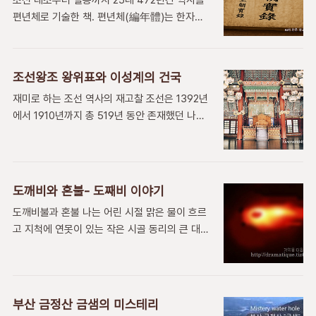
조선 태조부터 철종까지 25대 472년간 역사를
편제를 비교해서 장교들의 전략 전술에 관한 회
편년체로 기술한 책. 편년체(編年體)는 한자문
의나 군대 행정 같은 것을 보던 곳이라고 생각합
화권에서 사서를 쓸 때 사용되는 체제의 하나인
니다. 칠월 무성한 숲속에 군관청이 아무도 없는
데, 역사적 사실을 연, 월, 일 순으로 순서대로 기
텅빈 모습으로 숲속에서 반듯한 자세로 있습니
록하는 것으로 동양에서 가장 보편적이고 전통적
다. 한여름 햇살아래 고요가 맴도는 군관청에서
조선왕조 왕위표와 이성계의 건국
인 방법이다. 현재 전해지고 있는 편년체 사서 중
어느 수염도 덥수룩한 장수가 큰 칼을 들고 불쑥
재미로 하는 조선 역사의 재고찰 조선은 1392년
대표적이며 가장 오래된 것은 공자의(孔子) 노
나올것 같은 느낌이 잠시 드는 숲속은 애애한 적
에서 1910년까지 총 519년 동안 존재했던 나라
나라 역사서인 춘추(春秋)이다. 한자 문화권과
막이 ..
임. 1392년에서 1910년까지 총 519년 동안 존
상관없이 세계적으로 역사적 사실을 순서대로 기
재했던 나라임. 때로는 근세조선, 이씨조선 이라
록한 책을 말할 때는 연대기(年代記)라고 한다.
고도 불리곤 했지만 이씨조선이란 말은 틀린 말
기전체(紀傳體) 역시 한자문화권에서 사용하는
로써 상용하지 않는다. 태조 정종 태종 세종 문종
사서를 쓰는 체제 중의 하나이며 사마천의(司馬
도깨비와 혼불- 도째비 이야기
단종 세조 예종 성종 연산군 중종 인종 명종 선
遷) 사기(史記)가 대표적인 서책이다. 본기(本
도깨비불과 혼불 나는 어린 시절 맑은 물이 흐르
조 광해군 인조 효종 현종 숙종 경종 영 조 정조
紀)의 기(紀)와 열전(列傳)의 전(傳)을 따서 기
고 지척에 연못이 있는 작은 시골 동리의 큰 대밭
순조 헌종 철종 고종 순 종 #종 은 나라를 덕으로
전체라 부르게 되었다. 강목체(綱目體)도 한자
이 있는 집에 살았다. 저녁이면 할아버지와 멧둥
안전하게 유지한 임금에게 붙인다. #조는 큰공을
문화권..
에 나가 내게 지식이 될만한 이야기며 가족에 대
나라에 보탠임금을 말한다. #군은 제대로 왕의
한 이야기며 선조에 대한 이야기를 할아버지가
책무를 다하지 모두해 하야한 임금을 말한다. 조
들려 주시면 밤 가는 줄 모르고 재미 있게 듣곤
선 왕위표 [ 1392년 7월 17일~ 1910년 8월 ]1.
부산 금정산 금샘의 미스테리
하면서 한여름을 보냈다. 해마다 지금처럼 무더