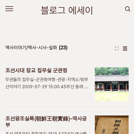
본문 바로가기
블로그 에세이
역사이야기/역사-시사-설화
(23)
조선시대 장교 집무실 군관청
무관들의 집무실-군관청여행-관광-지역소개/부
산이야기 2009-07-29 15:00:45부산 동래 충
열사 경내에 옛날 무관 집무실, 군관청이 있습니
다. 한여름 산책하며 그 옛날 조선시대 군관청을
가다. 동래부는 옛날 부산포 전체를 통해서 많은
유적들 가운데 행정 국방 요충지어ㅕㅆ습니다.
조선왕조실록(朝鮮王朝實錄)-역사공
조선시대 군인들을 리드하던 군관 즉 요새 말로
부
장교 집무실이엇던 군관청이 있습니다. 현대 군