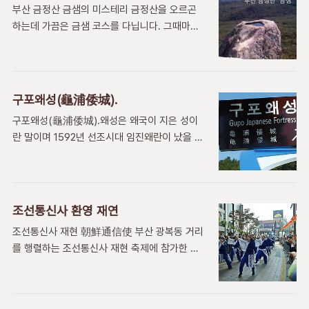
태 조 ( 1392. 7. 17~ 1398. 9. ) - ..
부산 금정산 금샘의 미스테리 금정산을 오르곤
운 날에는 그때 그분이 그립고 ,그분이 하신 말씀
하는데 가끔은 금샘 코스를 다닙니다. 그때마다
을 나의 대에서 자식에게 전하는 일을 끊는것 같
금샘을 보지만 금샘설화나 역사적인 이야기는 배
아 할아버님께 죄송 하다. 밤은 깊어가고 열기도
제하고 , 상식적으로 볼 때 사실 미스테리에 가깝
가실 쯤에 할아버지와 나의 머리 위로 느닷없이
다는 생각이 듭니다. 학술적으로는 바위에 이런
스치는 붉은 불덩이 ! 불과 15m(어린 나이에 기
샘이 생기는 경우들을 설명하고 있지만 쉽게 납
억한 높이이니 더 가까울 수 도있다)정도의 머리
구포왜성(龜浦倭城).
득이 가지는 않는게 사실입니다. 금샘을 보지 못
위로 지나가는 노랑 빛나는 붉은 불덩이를 본다.
구포왜성(龜浦倭城).왜성은 왜국이 지은 성이
한분들을 위해서 금샘을 동영상으로 찍었습니다.
어떤때는 가늘고 긴 청적색 불덩이도 본다. 본것
란 말이며 1592년 선조시대 임진왜란이 났을 때
사진은 많지만 실제로 가보지 않은분들은 사진만
을 ..
당시 조선을 침공한 왜군들이 남해안을 중심으로
보고는 실감이 안날것입니다. 금정산 고당봉에서
장기적인 공격을 위해서 안전한 교두보를 설치한
약300M정도 아래 바위봉군중에서 벼랑쪽에 솟
것이며 양산과 김해 부산을 거점으로 조선에 안
아오른 한 바위위에 오묘한 샘이 있습니다. 금정
전한 근거지로 활용되고 조선군의 공격에 대비하
산을 관리 하는 분들이 있습니다.심한 가뭄때 물
조선통신사 환영 재연
기 위해 축조한 석성이다. 주로 그릉지를 앞에두
이 마르면 새벽일찍 물을 갖다 붓는다고도 하지
조선통신사 재현 朝鮮通信使 부산 광복동 거리
고 얕은 동산을 확보하여 그 상부에 축조하는데
만 개의치 않습니다. 보진 못했지만 만약 그렇다
를 행렬하는 조선통신사 재현 축제에 참가한 일
우리나라의 담벼락같은 모습으로 지그자그로 입
면 잘 하는 일이기 때..
본 행렬들을 봅니다.많은 참가자들이 있었으며
구를 휘돌아 들어올 수 있도록 구조를 만든 것을
아래는 시모노세키 팀의 사진입니다. 약400년
볼 수 있다. 왜성은 임진왜란 및 정유재란에 걸처
전 우리의 선조들의 늠름한 행차가 그들의 일본
축조한 성이 그 상태가 비교적 양호하게 남아 있