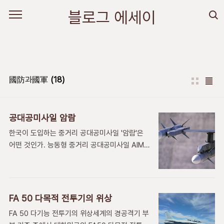
본문 바로가기
블로그 에세이
國防과國軍
(18)
공대공미사일 암람
한국이 도입하는 중거리 공대공미사일 '암람'은
어떤 것인가. 능동형 중거리 공대공미사일 AIM-
120C-7 공대공 미사일 즉 암람(AMRAAM)을
알아 본다. 이 미사일은 우리 전투기 주력기종등
에 탑재될 이 미사일의 제원은 다음과 같다. 명
칭:AIM-120C-7 암람(AMRAAM) 중
FA 50 다목적 전투기의 위상
량:150.7Kg 날개폭: 52.5Cm 미사일길
FA 50 다기능 전투기의 위상세계의 경공격기 부
이:3.7m 미사일몸통지름:180mm 사거