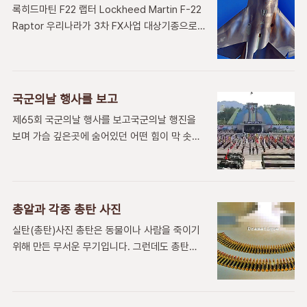
디지털로 연동되는 기능을 실현 해서 조종사는
록히드마틴 F22 랩터 Lockheed Martin F-22
니다. 그러나 많은 국방과학 분야의 생소하거나
어떠한 상황에서도 보다 안전하고 우월적으로 교
Raptor 우리나라가 3차 FX사업 대상기종으로
어려운 용어들 때문에 우리의 국방과학 기술을
전하게 될..
얼마전에 F-35 라이트닝 II와 F-15SE 사일런트
제대로 이해할수 없을때가 종종 있습니다. 그래
이글, 유로파이터 타이푼과 그리펜이 후보기종으
서 전국민 누구나 간단히 국방과학이나 무기분야
로 경합을 벌리고 있었고 여러가지 국내 전투기
의 전문용어를 빠르게 알아 볼수 있도록 국방기
사업 문제로 진행중이지만 기종결정은 어떻게 될
술품질원 줄여서 기품원과 국립국어원에서 민군
국군의날 행사를 보고
지 기종선택이 미결정 상태로 보도된바있다. 미
전문용어를 수록한 국방과학기술용어사전 서비
제65회 국군의날 행사를 보고국군의날 행진을
국의 국익과 첨단기술 유출등의 문제로 우리가
스 하고 있으며 모바일에서도 유용하게 사용할수
보며 가슴 깊은곳에 숨어있던 어떤 힘이 막 솟아
도입을 할 수는 없지만 세계최강의 전투기로 입
있게 되었습니다. 이 사전은 민간과 ..
오르는 느낌이었다.청춘의 한때를 보낸 나의 그
증되고 있는 록히드마틴의 F22 랩터 내용들을
때가 새삼 떠오르며 늠름한 우리의 군대가 보무
정리해 봅니다. 미국의 하이-로우 전략개념으로
도 당당하게 행진하는 모습을 볼때 자랑스럽고
하이그룹 최강에 있는 F22 랩터는 과연 얼마나
뿌듯하다. 자동차의 브레이크를 믿을수 있을때
우수한 구성으로 세계최고의 명품 전투기로 자리
총알과 각종 총탄 사진
악셀을 밟을수 있는것 처럼 국민이 군을 믿고 국
잡고 있는지 그 제원으로 알아 봅니다. 기능과 특
실탄(총탄)사진 총탄은 동물이나 사람을 죽이기
방이 확실할때 국가가 경제활동에 매진할수 있게
징 미국의 하이-로우 전술에서 당시 하이급 ..
위해 만든 무서운 무기입니다. 그런데도 총탄을
된다는 취지의 대통령 말이 실감난다. 국력은 고
여러발 모아 놓은 모습을 사진으로 찍어 놓고 보
금을 막론하고 확실한 물리적 국방력을 바탕으로
니까 예쁘기 까지 합니다. 어쩌면 하나의 예술품
이루어진다고 볼때 이제사 우리의 국방력이 세계
처럼 만들어서 진열해 놓은 이 무서운 총탄들의
어느나라에도 뒤지지 않는 수준에 와 있음을 실