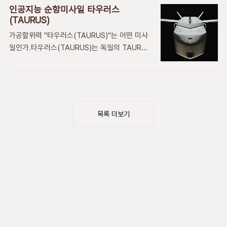
사진을 몇장 올립니다. 군사용 보통탄 모습입니
감하고 고무되는 마음이다. 우리가 엉뚱한데 시
인공지능 순항미사일 타우러스
다. 권총탄과 스포츠용 총탄입니다.. 맨 앞줄부터
(TAURUS)
행착오로 돈을 낭비하지 말고 앞으로도 가능한
군사용50mm 보통탄, 50mm철갑탄,30mm
한 세계만방에 우리의 국력을 과시하는 행사를
가공할위력 "타우러스(TAURUS)"는 어떤 미사
소이탄, 20mm 발칸 다목적탄 입니다. 30mm
축소하지 말았으면 하는 생각이 ..
일인가.타우러스(TAURUS)는 독일의 TAURUS
오리온 고폭 소이탄의 모습입니다.
Systems GmbH에서 생산하는 견고한 표적을
정밀 타격 하기위해 만든 모듈식 장거리 미사일
체계 TAURUS KEPD 350 제품이다. 초정밀 타
격미사일 타우러스를 도입하기로 결정했다는 보
도를 보면서 타우러스의 성능을 알아 본다.우리
목록 더보기
정부는 사실상 북한 전지역을 타격할 수 있는 장
거리 공대지 미사일로 ‘타우러스’ 도입을 결정했
다. 공대지 자동 유도 미사일인 ‘타우러스
(TAURUS)’는 대전상공에서 발사해도 북한 평
양의 전략시설을 정밀 타격할 수 있는 성능이라
고 한다. 장거리 공대지 미사일인 이 타우러스는
자체 추진력과 유도장치를 갖추고 비행기처럼 저
공으로 날아가면서 인공위성 도움없이 자동으로
목표를 ..