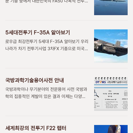
분 기종 중에서 대한민국의 FA50 다목적 전투기
리:119Km 비행속도:마하2.4~4 구동엔진:유도
가 두각을 나타내는것은 시간이 갈수록 두드러지
로켓엔진 탑재기종: 제작:1987년 미국 유도형
는 양상입니다.국가간 이해관계를 떠나서 질적
식:발사후 능동적으로 자동항법으로 목표물 파괴
우수성과 사후관리등 성능 기능면에서 호평을 받
연관글 목록 [國防과國軍] - 세계최강의 전투기
으며 점점 선호하는 나라가 많아저서 수출국이
F22 랩터[國防과國軍] - 총알과 각종 총탄 사
5세대전투기 F-35A 알아보기
늘어날 것으로 기대되고있는 고무적인 현상입니
진[國防과國軍] - 인공지능 순항미사일 타우러
로우급 최강전투기 5세대 F-35A 알아보기 우리
다.사실 전투기에서 쉽게 성능을 말할때는 추력
스(TAURUS)[國防과國軍] - 스마트포탄 엑스
나라가 차기 전투기사업 3차FX 기종으로 미국
총톤수를 말하곤합니다. 바다의 선박을 짐작할
칼리버[..
록히트 마틴사의 F-35A를 최종적으로 결정했습
때 총 배수량 몇톤인가를 말하는것과 같습니
니다.이 기종이 선택된것은 F22와 함께 5세대
다.FA-50 추력을 알아보면 제네럴일렉트릭제 5
전투기로 분류되고 레이더 회피 스텔스 기능을가
톤 추력 터보팬 단발엔진을 사용합니다. 이런 종
진 우수한 성능 때문으로 알려지고 있는데 이 전
류의 엔진을 장착한 전투기를 알아보면 1,미국 제
국방과학기술용어사전 안내
투기의 알려진 스펙을 알아 봅니다. Lockheed
너럴 일렉트릭 F404, 2,프랑스 스넥마 M53, 3,
국방과학이나 무기분야의 전문용어 사전 국방과
martin사는 이 전투기가 언제 어디서나 적으로
스넥마 M88, 4,유럽 유로제트 EJ200, 5,러시
학의 집중적인 계발이 있은 결과 이제는 다양한
부터 나를 숨길수 있는 기능으로 미국 공군과 동
아 클리모..
분야에 걸처서 우리의 무기나 군사장비가 세계의
맹국들에게 하늘을 지배 할 수있는 능력을 제공
명품 대열에 속속 오르고 또 무기 수출국으로서
할것이라고 말하고 있습니다. 이 전투기의 성능
확고한 입지를 다지고 있습니다. 우리의 명품 무
은 타의 추종을 불허하는 기능과 전례없는 상황
기나 군사장비에 관심있는 일반인들이 많아 지면
인식을 제공하며 민첩하고 다양한 고성능인 완전
세계최강의 전투기 F22 랩터
서 국민의 자긍심을 높이는데도 일조 하고 있습