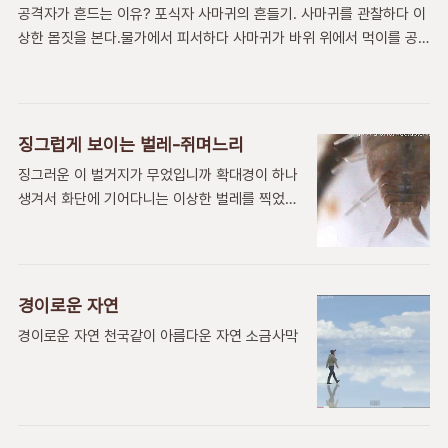
아마추어 새(鳥)사진온천천의 새들봄꽃으로 보
공격자가 흔드는 이유? 포식자 사마귀의 흔들기. 사마귀를 관찰하다 이
:https://youtu.be/CahNnQ8L5xU 동영상과
는 나무나라(7)멀구슬나무야생 조류 유인하기
상한 몸짓을 본다.물가에서 피서하다 사마귀가 바위 위에서 먹이를 공
함께 흐르는 음악은 The Parting Glass 입니
격하려는 모양을 담았다.사실 공격자세인지 다른 이유가 있는지는 모르
다.
지만... 사마귀는 같은 레벨의 생물중에서 포식자이다.포식자가 먹이를
공격하려는 자세로 본다면, 이 행동은 상당히 의미 있는 몸짓이다. 얼핏
보기에 우리의 택견 같은 느낌이 든다.한국의 전통의 민속놀이기도 하
징그럽게 보이는 벌레-쥐며느리
고 고유 무술이기도 한 대한민국의 중요무형문화재 제76호 택견 또는
징그러운 이 벌거지가 무었입니까 확대경이 하나
택견이 보여주는 독특한 리듬으로 스텝을 밟으며 다리걸기, 발차기, 던
생겨서 화단에 기어다니는 이상한 벌레를 찍었는
지기 등의 공격을 하는 모습을 연상케 한다.어쩌면 택견이 태생될 때 이
데 정말 징그럽군요.이 징그러운 벌거지가 멉니
런 것과 연관 있지는 않은가 하는 생각이 들 정도로 유사한 모양을 보인
까...작은 벌레를 확대해서 보니가 이렇게 징그럽
다. 사마귀의 이상한 행동을 ..
고 무시무시 합니다. 혐오스럽게 보이는데 실제
로는 앙징맞기도 합니다.
경이로운 자연
경이로운 자연 천국같이 아름다운 자연 소금사막