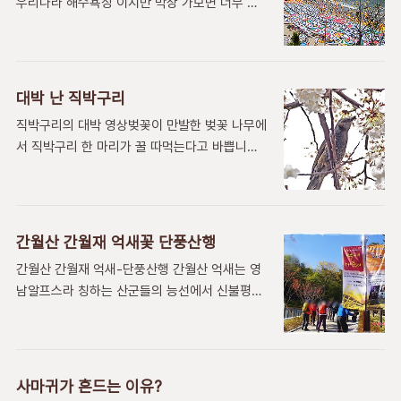
우리나라 해수욕장 이지만 막상 가보면 너무 북
함께 살면서 쥐가 나타나면 옛날 시어머니 앞에
적대서 사람냄새가 나고 물은 사람열기로 데워지
며느리가 옴짝달싹 못하는 것처럼 이 벌레가 쥐
는 공중목욕탕 같은 해수욕장이다.물론 싫은사람
를 무서워합니다. 좀 학술적으로 말한다면 절지
도 있지만 좋아하는 사람들이 더 많다.세계에서
동물 갑각강에 속하는 동물입니다. 갑각류 중 하
비키니입은 여자를 어깨에 밀릴정도로 가까이에
나이지 설치류 하고는 거리가 멀지요.이 콩벌레
대박 난 직박구리
서 보고 엉덩이가 부딫히는 그런 해수욕장이 분
는 쥐며느리의 일종인데 엄밀이 말하면 쥐며느리
직박구리의 대박 영상벚꽃이 만발한 벚꽃 나무에
명 흔하지는 않다 .끝없이 늘어선 비치 파라솔의
와 콩벌레는 다릅니다.건드리면 몸을 동그랗게
서 직박구리 한 마리가 꿀 따먹는다고 바쁩니다.
장관은 부산사람 특히 동래,해운대,광안리,수영
마는 놈은 공벌레(콩벌레..
갑자기 맛있는 꿀이 많아져서 어쩔 줄을 모릅니
방면분들은 잘 알것이지만 외지분들 에게는 한
다. 직박구리가 살다가 대박이 났네요. 먹을 것이
여름의 선망적인 낭만임엔 틀림없다.유난히 더운
너무 많아져서 어쩔 줄을 모르면서 동료들을 불
올해 해운대를 보며 기네스북엔 아무데나 오르지
러 댑니다. 직박구리가 갑자기 많아진 먹거리 때
않는것 아닌가 ? 하며 바라본다.세계에서 제일
간월산 간월재 억새꽃 단풍산행
문에 난리가 났네요.먹을 것이 언제나 있는 것도
많은 비치파라솔을 비치한 해수욕장으로 기네스
간월산 간월재 억새-단풍산행 간월산 억새는 영
아닌데 많으면 머 하나... 낼 모래면 허무하게 없
북에 오른곳이다. 부산광역시 해운대구청은 8월
남알프스라 칭하는 산군들의 능선에서 신불평원
어질 것을 알기나 하는지.. 한치 앞을 모르는 것
2일 오전 10시부터 ..
과 사자평과 간월재평원의 3대 억새 경관지역입
이 세상 이치 아니겠나 ? 직박구리한테 괜히 세
니다.몇일전에 간월산 등산을 하면서 담은 사진
상사 돌아가는 철학을 푸념해 봅니다.^^ 갑자기
을 엮어서 동영상으로 편집해서 유튜브에 올린
먹을 것이 너무 많아 진 직박구리 연관글 목록 하
것입니다.억새가 절정이며 단풍도 깨끗했습니다.
얀 동백꽃진화하는 직박구리떼까마귀 바글바글
사마귀가 흔드는 이유?
유튜브영상으로 감상하세요.동영상