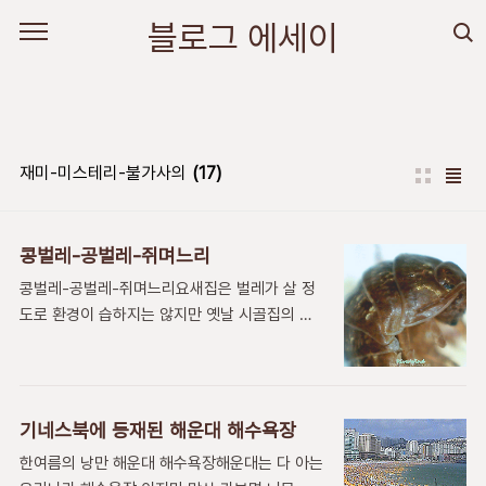
본문 바로가기
블로그 에세이
재미-미스테리-불가사의
(17)
콩벌레-공벌레-쥐며느리
콩벌레-공벌레-쥐며느리요새집은 벌레가 살 정
도로 환경이 습하지는 않지만 옛날 시골집의 마
루밑이나 불이 안 드는 벽밑 같은 습한 곳에 보면
얼핏 징그럽게 생긴 발이 많은 벌레가 있었습니
다.약간만 건드리면 몸을 오그라뜨려 공처럼 말
아버려서 작은 콩 같은 모습으로 만듭니다. 이때
기네스북에 등재된 해운대 해수욕장
굴리면 정말로 돌돌 굴러갑니다.그래도 죽은척하
한여름의 낭만 해운대 해수욕장해운대는 다 아는
고요.구석진곳의 음습한 곳에서 생쥐가 이것들과