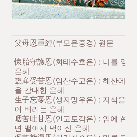
父母恩重經(부모은중경) 원문
懷胎守護恩(회태수호은) : 나를 잉
은혜
臨産受苦恩(임산수고은) : 해산에 
을 감내한 은혜
生子忘憂恩(생자망우은) : 자식을 
어 버리는 은혜
咽苦吐甘恩(인고토감은) : 입에 쓴 
면 뱉어서 먹이신 은혜