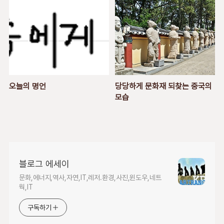
오늘의 명언
당당하게 문화재 되찾는 중국의
모습
블로그 에세이
문화,에너지,역사,자연,IT,레저.환경,사진,윈도우,네트
웍,IT
구독하기