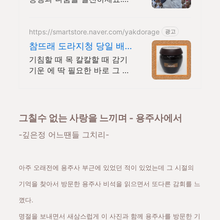
국내복지/국제개발/긴급구호
https://smartstore.naver.com/yakdorage
광고
참뜨래 도라지청 당일 배
송
기침할 때 목 칼칼할 때 감기
기운 에 딱 필요한 바로 그 진
한 발효 도라지청
그칠수 없는 사랑을 느끼며 - 용주사에서
-깊은정 어느땐들 그치리-
아주 오래전에 용주사 부근에 있었던 적이 있었는데 그 시절의
기억을 찾아서 방문한 용주사 비석을 읽으면서 또다른 감회를 느
꼈다.
명절을 보내면서 새삼스럽게 이 사진과 함께 용주사를 방문한 기