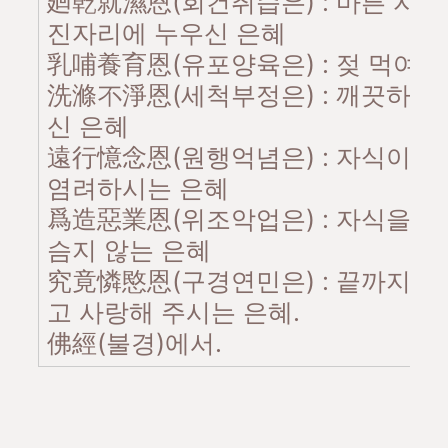
廻乾就濕恩(회건취습은) : 마른 자
진자리에 누우신 은혜
乳哺養育恩(유포양육은) : 젖 먹여 
洗滌不淨恩(세척부정은) : 깨끗하지 
신 은혜
遠行憶念恩(원행억념은) : 자식이 
염려하시는 은혜
爲造惡業恩(위조악업은) : 자식을 위
슴지 않는 은혜
究竟憐愍恩(구경연민은) : 끝까지 
고 사랑해 주시는 은혜.
佛經(불경)에서.