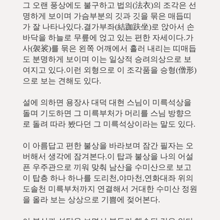
그 오랜 풍상에도 불구하고 법의(法衣)의 조각은 선
명하게 보이며 가슴부분의 깃과 깃을 묶은 매듭띠
가 잘 나타나있다.결가부좌(結跏趺坐)로 앉아서 손
바닥을 하늘로 무릎에 얹고 있는 편한 자세이다.가
사(袈裟)를 묶은 왼쪽 어깨에서 흘러 내리는 띠매듭
도 분명하게 보이며 이는 일상적 승려의상으로 보
여지고 있다.이런 외형으로 이 조각품을 승형(僧形)
으로 보는 견해도 있다.
설에 의하면 용장사 대덕 대현 스님이 미륵석상을
돌며 기도하면 그 미륵부처가 머리를 스님 방향으
로 돌려 따라 봤다던 그 미륵석상이라는 말도 있다.
이 아름답고 편한 불상을 바라보며 잠간 필자는 오
버해서 생각에 잠겨본다.이 탑과 불상을 나의 어설
픈 우주관으로 끼워 맞춰 남산을 수미산으로 보고
이 탑층 하나 하나를 도리천,야마천,연화대좌 위의
도솔천 미륵부처까지 연결해서 거대한 수미산 정원
을 올라 보는 상상으로 기쁨에 젖어본다.