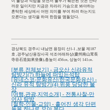
이 불상과 석탑을 보면서 불두가 훼손된 것은 안타
까운 일이지만 지금은 차라리 가슴으로 봐야하는
혼탁한 세상에서 어떤 의미를 부여 하려 하는지도
모른다는 생각을 하며 한참을 맴돌았다.
.........................................................................................
......
경상북도 경주시 내남면 용장리 산1-1 ,보물 제187
호 ,경주남산용장사곡 석조여래좌상(慶州南山茸長
寺谷石造如來坐像),총높이 456㎝, 상높이 141㎝.
[분류 전체보기] - 금오산 신라유적
탐방기(7) 하늘에 떠있는석탑
[유네스코-문화유산/한국문화유산] -
신라 유적 탐방기(4) 위풍 당당한 불
상
[여행,관광,지역소개] - 전통사찰-만
어사 탐방
[철학-인물-교양] - 흩어진 생각 단편
들을 하나로 모아 본다.