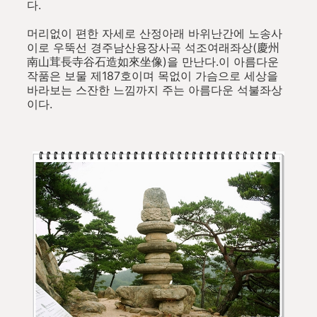
다.
머리없이 편한 자세로 산정아래 바위난간에 노송사
이로 우뚝선 경주남산용장사곡 석조여래좌상(慶州
南山茸長寺谷石造如來坐像)을 만난다.이 아름다운
작품은 보물 제187호이며 목없이 가슴으로 세상을
바라보는 스잔한 느낌까지 주는 아름다운 석불좌상
이다.