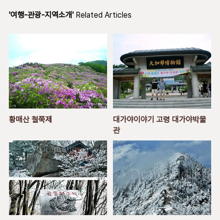
'여행-관광-지역소개'
Related Articles
황매산 철쭉제
대가야이야기 고령 대가야박물
관