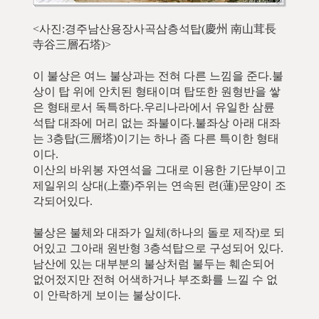
<사진:경주남산용장사곡삼층석탑(慶州 南山茸長
寺谷三層石塔)>
이 불상은 여느 불상과는 전혀 다른 느낌을 준다.불
상이 탑 위에 안치된 형태이며 탑또한 원형반을 쌓
은 형태로서 독특하다.우리나라에서 유일한 삼륜
석탑 대좌에 머리 없는 좌불이다.불좌상 아래 대좌
는 3층탑(三層塔)이기는 하나 좀 다른 특이한 형태
이다.
이산의 바위봉 자연석을 그대로 이용한 기단부이고
제일위의 상대(上臺)주위는 연속된 련(蓮)문양이 조
각되어있다.
불상은 불체와 대좌가 일체(하나의 돌로 제작)로 되
어있고 그아래 원반형 3층석탑으로 구성되어 있다.
남산에 있는 대부분의 불상처럼 불두는 훼손되어
없어젔지만 전혀 어색하거나 부조화를 느낄 수 없
이 안락하게 보이는 불상이다.