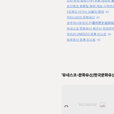
신라 유적 탐방기(4) 위풍 당당한 
조선왕조 왕릉및 왕위 계보 사적번
1조원도 더가는 보물의 행방
(0)
우리나라의 문화유산
(0)
경주역사유적지구(慶州歷史遺蹟地
유네스코 문화유산 해인사 장경판
우리의 UNESCO 등록 리스트
(0)
세계유산 등록 리스트
(0)
'유네스코-문화유산/한국문화유산