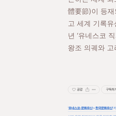
體要節)이 등재
고 세계 기록유
년 ‘유네스코 
왕조 의궤와 고
공감
구독하
'
유네스코-문화유산
>
한국문화유산
'