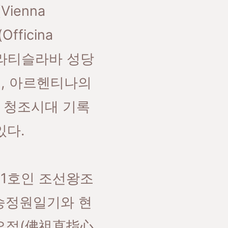
ienna
fficina
 브라티슬라바 성당
997), 아르헨티나의
국의 청조시대 기록
있다.
51호인 조선왕조
 승정원일기와 현
요절(佛祖直指心