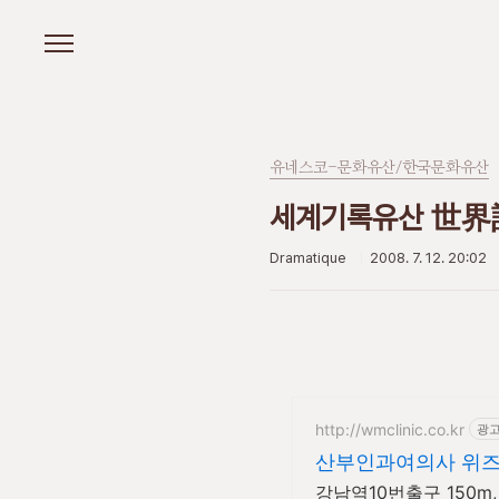
본문 바로가기
유네스코-문화유산/한국문화유산
세계기록유산 世界記錄遺
Dramatique
2008. 7. 12. 20:02
http://wmclinic.co.kr
광
산부인과여의사 위
강남역10번출구 150m,