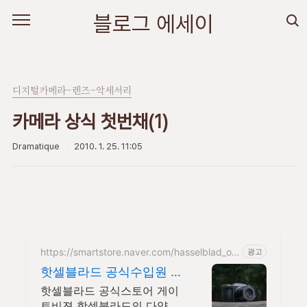
본문 바로가기
블로그 에세이
디지털카메라-렌즈-악세서리
카메라 상식 첫번채(1)
Dramatique
2010. 1. 25. 11:05
https://smartstore.naver.com/hasselblad_off
광고
icial
핫셀블라드 공식수입원 게
이트비젼
핫셀블라드 공식스토어 게이
트비젼 핫셀블라드의 다양한