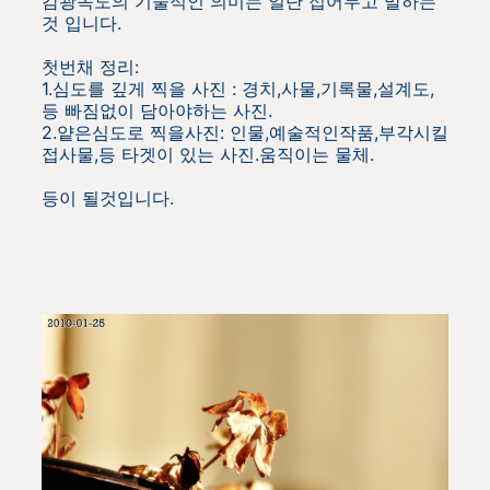
감광속도의 기술적인 의미는 일단 접어두고 말하는
것 입니다.
첫번채 정리:
1.심도를 깊게 찍을 사진 : 경치,사물,기록물,설계도,
등 빠짐없이 담아야하는 사진.
2.얕은심도로 찍을사진: 인물,예술적인작품,부각시킬
접사물,등 타겟이 있는 사진.움직이는 물체.
등이 될것입니다.