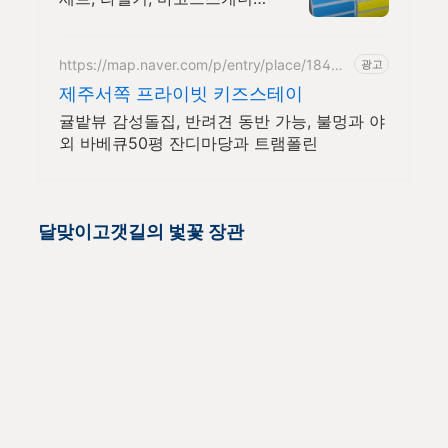
라벨지, 먹지
https://map.naver.com/p/entry/place/18493
광고
36457
제주서쪽 프라이빗 키즈스테이
귤밭뷰 감성돌집, 반려견 동반 가능, 불멍과 야
외 바베큐50평 잔디마당과 트램폴린
달맞이고갯길의 벛꽃 장관