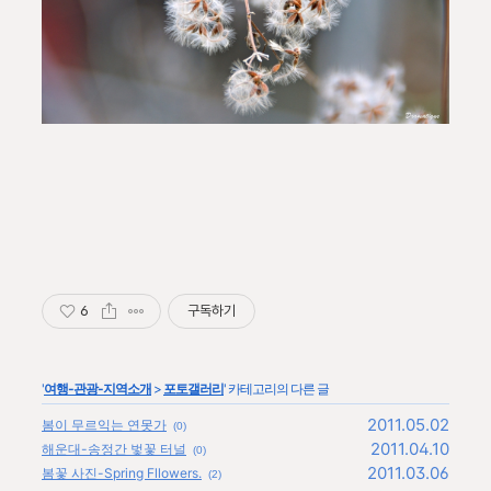
6
구독하기
'
여행-관광-지역소개
>
포토갤러리
' 카테고리의 다른 글
2011.05.02
봄이 무르익는 연못가
(0)
2011.04.10
해운대-송정간 벛꽃 터널
(0)
2011.03.06
봄꽃 사진-Spring Fllowers.
(2)