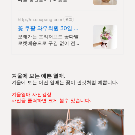
http://m.coupang.com
광고
꽃 쿠팡 와우회원 30일 반
품
오래가는 프리저브드 꽃다발.
로켓배송으로 구김 없이 전
달! 스승의날, 학예회 선물. 와
우회원 무료배송, 30일 반품!
겨울에 보는 예쁜 열매.
겨울에 보는 어떤 열매는 꽃이 핀것처럼 예쁩니다.
겨울열매 사진감상
사진을 클릭하면 크게 볼수 있습니다.