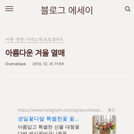
본문 바로가기
블로그 에세이
여행-관광-지역소개/포토갤러리
아름다운 겨울 열매
Dramatique
2010. 12. 31. 11:59
https://www.instagram.com/agranceflowerc
광고
afe/
생일꽃다발 특별한꽃 꽃다
발꽃바구니꽃클래스상시
아름답고 특별한 선물 대형꽃
모집
다발 생신꽃바구니꽃꽃