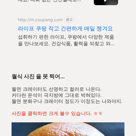
간편하게! 전국 각지에서 올
라오는 전국구 최다 상품 매
일 10만 개 이상의 신규 상품
http://m.coupang.com
광고
업로드
라이프 쿠팡 작고 간편하게 매일 챙겨요
섭취하기 편한 라이프, 쿠팡에서 다양한 제품
을 만나보세요. 건강식품, 활력을 되찾고 와우
회원 캐시적립도 받으세요.
월식 사진 을 못 찍어...
월면 크레이터도 선명하고 컬러로 나온다.
커다란 운석이 극지방에 그대로 박혀있다.
월면 분화구나 크레이터 정도가 이정도는 나와야지.
사진을 클릭하면 크게 볼수 있습니다. ㅎㅎ