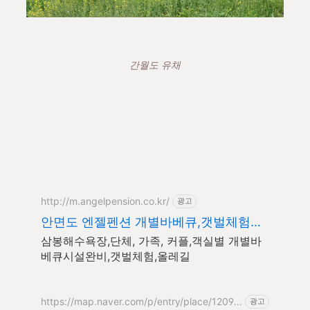
간월도 유채
http://m.angelpension.co.kr/
광고
안면도 엔젤펜션 개별바베큐,갯벌체험도
구 대여
삼봉해수욕장,단체, 가족, 커플,객실별 개별바
베큐시설완비,갯벌체험,올레길
https://map.naver.com/p/entry/place/12096
광고