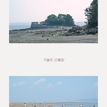
가눨도 간월암