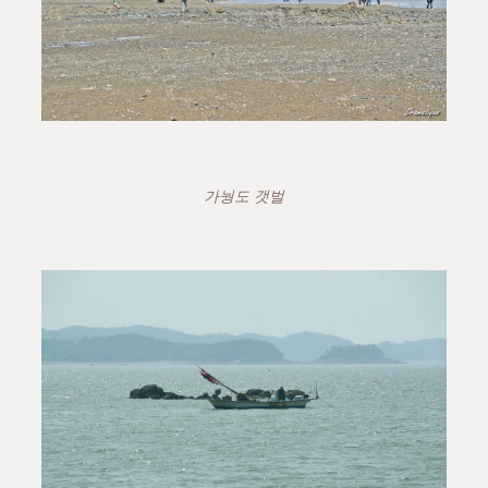
가눵도 갯벌