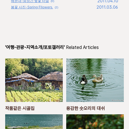
2011.04.10
해운대-송정간 벛꽃 터널
(0)
2011.03.06
봄꽃 사진-Spring Fllowers.
(2)
'여행-관광-지역소개/포토갤러리'
Related Articles
작품같은 시골집
용감한 숫오리의 대쉬