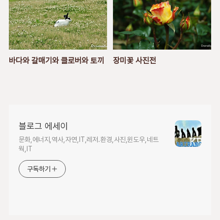
바다와 갈매기와 클로버와 토끼
장미꽃 사진전
블로그 에세이
문화,에너지,역사,자연,IT,레저.환경,사진,윈도우,네트
웍,IT
구독하기