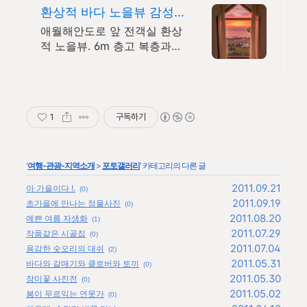
76737
환상적 바다 노을뷰 감성
숙소 통창 너머 애월 파노
애월해안도로 앞 전객실 환상
라마바다
적 노을뷰. 6m 층고 복층과
실내 편백 스파에서 즐기 날
씨 상관없는 프라이빗 편백자
쿠지 스파. 탁트인 오션뷰 통
창 아래서 누리는 로맨틱
1
구독하기
'
여행-관광-지역소개
>
포토갤러리
' 카테고리의 다른 글
2011.09.21
아 가을이다 !.
(0)
2011.09.19
초가을에 만나는 정물사진
(0)
2011.08.20
예쁜 여름 자생화
(1)
2011.07.29
작품같은 시골집
(0)
2011.07.04
용감한 숫오리의 대쉬
(2)
2011.05.31
바다와 갈매기와 클로버와 토끼
(0)
2011.05.30
장미꽃 사진전
(0)
2011.05.02
봄이 무르익는 연못가
(0)