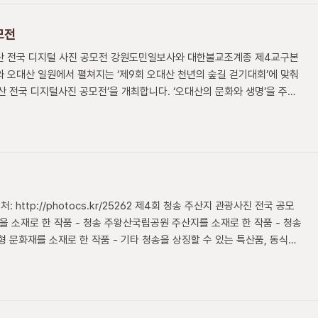
모전
 전국 디지털 사진 공모전 강원도민일보사와 대한불교조계종 제4교구본
와 오대산 일원에서 펼쳐지는 ‘제9회 오대산 천년의 숲길 걷기대회’에 맞춰
 전국 디지털사진 공모전’을 개최합니다. ‘오대산의 문화와 생명’을 주제
 상원사를 중심으로 신록의 계절을 맞은 오대산의 자연환경, 월정사· 상원
불교행사, 걷기대회에 참가한 사람 등 다양한 모습들을 생생한 사진으로 담
, 오대산의 자연등 살아 있는 모습을 새롭게 조명하는 기회가 될 것입니
호가들의 많은 관심과 참여를 기다립니다. ◇ 공모..
: http://photocs.kr/25262 제4회 청송 주산지 관광사진 전국 공모
송을 소재로 한 작품 - 청송 주왕산국립공원 주산지를 소재로 한 작품 - 청송
 문화재를 소재로 한 작품 - 기타 청송을 상징할 수 있는 특산품, 동식물,
 출품자격 - 내·외국인 제한 없음 3. 출품규격 - 11x14인치(컬러, 흑백)
000원 - 10점 이내 5. 출품요령 - 작품 이면에 출품표를 부착하여 원본 파일
구회 홈페이지에서 내려 받아 사용) - 기 발표작 및 합성사진 등은 심사대