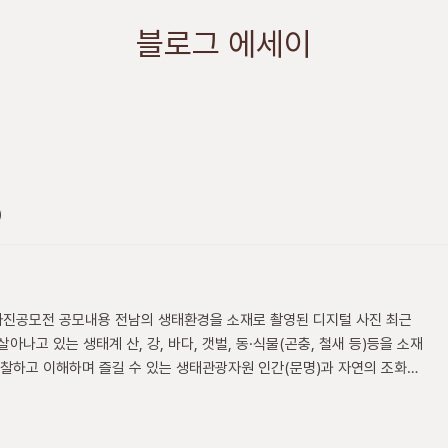
블로그 에세이
)
사진공모전 공모내용 전남의 생태환경을 소재로 촬영된 디지털 사진 최근
고 있는 생태계 산, 강, 바다, 갯벌, 동·식물(곤충, 철새 등)등을 소재
관찰하고 이해하며 즐길 수 있는 생태관광자원 인간(문명)과 자연의 조화로
제1회 : 3. 1 ~ 4. 15,제2회 : 6. 1 ~ 7. 15,제3회 : 9. 1 ~ 10.
 공모규격 : 디지털 사진(JPG파일, 1,280×960 pixel 이상) 응모자격 : 누구나 참
을 제한함 응모방법 : 응모사진을 홈페이지 www.jntv.go.k..