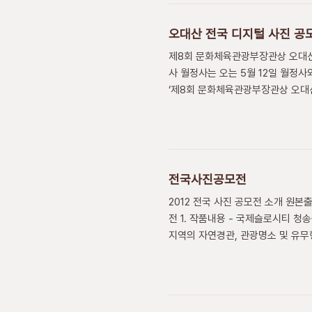
오대산 전국 디지털 사진 공
제8회 문화체육관광부장관상 오대산
사 월정사는 오는 5월 12일 월정사
‘제8회 문화체육관광부장관상 오대산
로 개최하는 이번 공모전은 월정사와
사 등 오대산의 불교문화와 유적, 
아 사진매체를 통해 불교문화와 역사
다. 디지털 사진작가와 일반 사진애
전국사진공모전
2012 전국 사진 공모전 소개 원본출처
전 1. 작품내용 - 국제슬로시티 청
지역의 자연경관, 관광명소 및 유무형
풍습, 생활상 등을 소재로 한 작품 2.
4. 출품료 및 출품수 - 1인당 20,
과 함께 제출 (출품표는 청송사진연
상에서 제외됩..