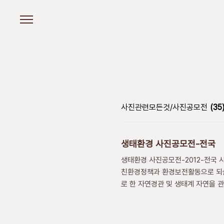
본문 바로가기
사진관련모든것/사진공모전
(35
생태환경 사진공모전-전국
생태환경 사진공모전-2012-전국 
친환경정책과 환경보전활동으로 되살아나
로 한 자연경관 및 생태계 자연을 
운 모습을 표현한 작품 사진공모기간 -총 4회 
15,제4회 : 12. 1 ~‘13. 1. 15
여 가능하나, 당해년도 연속 2회 수상