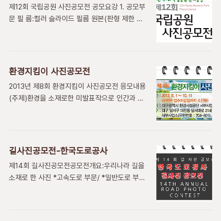
접수 - 작품규격 : 2,560pixels x 1,920pixels
제12회 국립공원 사진공모전 공모요강 1. 공모부
지(www.krihs.re.kr)에 공고 4. 시상내역대상1
(픽셀 수는 변경될 수 ..
문 필 름:컬러 슬라이드 필름 원본(판형 제한 없
편100만원최우수상2편각 50만원우수상3편각
음)디지털:1,000만화소 이상 jpg파일 원본과 보
30만원장려상6편각 10만원합계총12편총 350
정본 2. 공모소재 : 우리나라 21개 국립공원자연
만원 5. 제출방법 ◦ 디지털 사진파일로 컬러 작
경관:국립공원 자연경관, 기상현상, 국립공원 시
품만 접수(필름사진 출품 불가) ◦ 3,000 ×
설 등자연생태 : 국립공원 야생동식물, 멸종위기
2,000 pixel 이상, jpg 파일로 응모 ◦ 1인당 5점
환경지킴이 사진공모전
종 등 희귀생물자원역사문화 :국립공원 사찰, 문
이내로 출품(시리즈물의 경우 1점으..
2013년 제8회 환경지킴이 사진공모전 응모내용
화재 등 역사자원, 문화유산 등공원이용 :국립공
(주제)환경을 소재로한 미발표작으로 인간과 자
원 탐방 및 등산, 캠핑 등 국민들의 국립공원 이
연환경이 공존하는 내용환경보전의식을 고취시
용 모습 3. 공모방법공단 홈페이지
키는 내용 또는 자연환경을 파괴하는 현장고발
(contest.knps.or.kr) 사진 접수시스템 이용,
내용환경시설공단 업무처리와 관련된 내용 및 공
제출 (3M이하 축소본 디지털 파일)심사결과에
단 시설을 배경(4계절)으로 한 내용※ 공단 홈페
따라 입상 후보작 통보 후 7일내 원본필름 및 원
길사진공모전-한국도로공사
이지(알림방) 참조
본 디지털파일 제출, 미제출시 낙선원본 출품처 :
제14회 길사진공모전공모전개요:우리나라 길을
http://www.dgeic.or.kr/2010/index.html
국립공원관리공단 홍보실 (Tel.02-3..
소재로 한 사진 *고속도로 부문/ *일반도로 부문
접수기간 : 2013. 8. 1 ~ 10. 11응모자격 : 누구
(고속도로를 제외한 모든 길) 출품자격: 대한민
나 참여가능(무 제한).작품규격 : 8인치(20
국 국민 누구나접수기간:2013년 5월 1일 ~ 5월
㎝)×10인치(25㎝) 칼라 또는 흑백1인 3점이
31일 *인터넷 접수는 5월 31일 18시에 마감 *우
내, 출품료 없음 접수방법직접 방문 또는 우편접