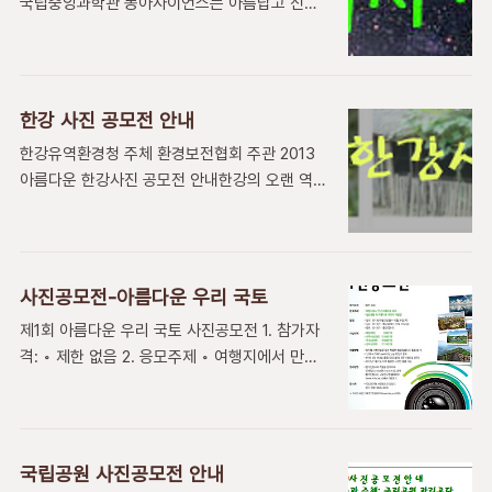
국립중앙과학관 동아사이언스는 아름답고 신비
가대상 전 국민 누구나(개인 또는 2~4명의 팀)
한 밤하늘을 담은 천체사진을 통해 천문우주과학
공모분야영상 / 사진 / 인쇄광고 총 상금1,640만
문화를 확산하고, 청소년들의 천문교육 확산을
원부상보건복지부장관상, 질병관리본부장상, 경
위해 다음과 같이 천체사진공모전을 개최합니다.
품(디지털 기기) 참고영상올바른 기침예절(휴지,
출처:한국천문연구원
손수건 사용, 옷소매 등) 실천 등- 기침예절과 관
한강 사진 공모전 안내
http://www.kasi.re.kr/View.aspx?
련한 행동이나 주제에 재미있고 기발한 생각을
한강유역환경청 주체 환경보전협회 주관 2013
id=notice&uid=6046 공모전 상세요강 주최:
더해 영상으로 표현- 제3·4회 결핵예방의날 기
아름다운 한강사진 공모전 안내한강의 오랜 역사
한국천문연구원, 국립중앙과학관, 동아사이언스
념..
와 전통의 참된 의미를 이해하고 한강이 가져다
공동주최 공모내용 공모대상 : 대한민국 국민 누
주는 물의 소중함을 인식시키고물사랑 고취 및
구나 공모분야 : 우주를 담은 사진, 먼 우주의 신
환경보전의식 제고 우리나라 대표 친수문화공간
비함을 담은 사진, 경이로운 천문현상를 포착한
으로 변화하는 “한강”을 소재로 사진 공모전을
사진, 밤하늘을 품은 풍경사진 행사일정 공모기
사진공모전-아름다운 우리 국토
실시하여 한강에 대한 아름다움과 중요성을 널리
간 : 2014. 2. 1(토) ~ 2014. 3. 7(금) 35일간
제1회 아름다운 우리 국토 사진공모전 1. 참가자
홍보하는 계기를 마련 가. 공모 대상 : 전 국민 누
작품심사 : 3월 14일(예정) 결과발표 : 3월 21일
격: ◦ 제한 없음 2. 응모주제 ◦ 여행지에서 만난
구나나. 작품 주제 - 자연과 인간이 함께하는 맑
(..
아름다운 국토 ◦ 일상생활 속 아름다운 국토의
고 깨끗한 한강 - 생명체가 살아 숨쉬는 아름다
재발견 3. 일정 ◦ 접수: 2013년 9월 2일
운 한강 - 오랜 역사가 살아 숨쉬는 한강다. 공모
(월)∼10월 31일(목) ◦ 심사: 2013년 11월 4일
기간 : 2013년 9월 7(토) ~ 10월 27일(일)라.
(월)∼11월 15일(금) ◦ 발표: 2013년 11월 20일
응모 방법인터넷 접수 홈페이지를 통한 온라인
국립공원 사진공모전 안내
(수) - 입상자는 개별통지 및 국토연구원 홈페이