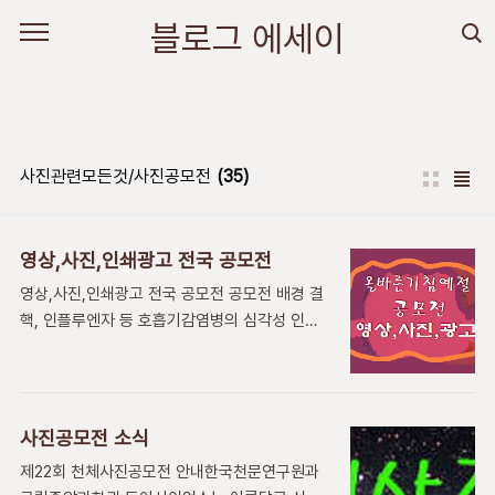
본문 바로가기
블로그 에세이
사진관련모든것/사진공모전
(35)
영상,사진,인쇄광고 전국 공모전
영상,사진,인쇄광고 전국 공모전 공모전 배경 결
핵, 인플루엔자 등 호흡기감염병의 심각성 인식
개선 및 올바른 기침 예절 실천 문화정착공모전
목적 공모전을 통한 올바른 기침예절의 중요성에
대한 인식 개선 올바른 '기침예절' 실천행동변화
유도를 위한 학습 효과 창출,· 참신한 아이디어를
사진공모전 소식
발굴하여 향후 대국민 홍보사업에 활용,· 공모전
제22회 천체사진공모전 안내한국천문연구원과
온/오프라인 홍보를 통한 기침예절 홍보 확산 참