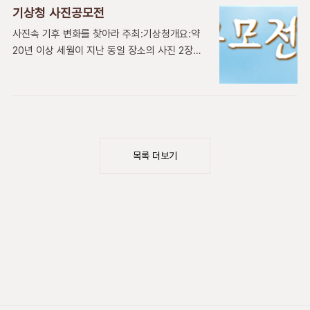
편접수는 마감일 소인분까지 유효 출품방법디지
수(우편은 접수마감일까지 소인분)인화사진과
기상청 사진공모전
털사진 : 인터넷 접수 및 제출,JPG 파일 형
함께 출품표 제출(출품표-공단 홈페이지에서 다
사진속 기후 변화를 찾아라 주최:기상청개요:약
태,3,000픽셀 이상 크기필름사진 : 인터넷 접수
운로드 후 작성)사진 원본필름 및 원본파일(CD
20년 이상 세월이 지난 동일 장소의 사진 2장의
후 우편 제출,8×10& 규격의 흑백 또는 컬러 인
또는 e-mail..
이미지 파일.대대로 내려오는 가족-개인 소장사
화 사진접수증을 출력해 사진 뒷면에 부착 *입상
진, 인물-배경사진 등 제한 없음.응모 주제 : 동일
시 필름 제출*기본사항, 작품명, 작품 속 장소 및
장소의 과거와 최근 사진을 통해 “기후변화 현
촬영시기, 작품설명 등 기재 (50자 이내) *설문
장“을 찾자! 접수기간:2013.04.29 ~
조사 참여 출품작품수량:1인 5점 이하(디지털/필
2013.06.21참가조건:제한없음응모 자격:대한민
름 통합) 결과발표 및 시상결과발표: 2013년 6
국 국민 누구나 시상 내역금상:환경부장관상 /1
월 중순/ 개별 통보(SM..
목록 더보기
점/ 100만원은상:기상청장상/2점/50만원동상:
기상청장상/3점/30만원가작:기상청장상/6
점/15만원입선: 30점/5만원수상명 ,작품수, 상
금은 심사결과에 따라 변경될 수 있음 응모 기간
접수기간 : 2013년 4월 29일(월) ~ 6월 21일
(금) 18:00까지1차 심사 : 7월 9일(화), 100여
점2차 심사 : 7월 24일(..