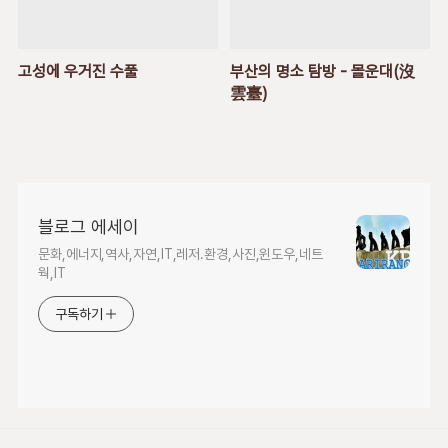
고성에 우거진 수풀
부산의 명소 탐방 - 몰운대(沒
雲臺)
블로그 에세이
문화,에너지,역사,자연,IT,레저.환경,사진,윈도우,네트
웍,IT
구독하기