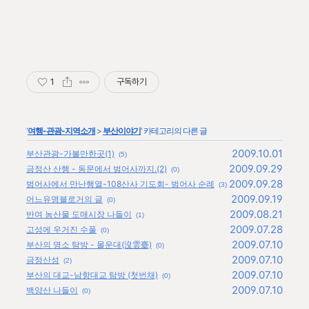
1
구독하기
'
여행-관광-지역소개
>
부산이야기
' 카테고리의 다른 글
2009.10.01
부산관광-가볼만한곳(1)
(5)
2009.09.29
금정산 산행 - 동문에서 범어사까지.(2)
(0)
2009.09.28
범어사에서 만난행열-108산사 기도회- 범어사 순례
(3)
2009.09.19
어느유명블로거의 글
(0)
2009.08.21
반여 농산물 도매시장 나들이
(1)
2009.07.28
고성에 우거진 수풀
(0)
2009.07.10
부산의 명소 탐방 - 몰운대(沒雲臺)
(0)
2009.07.10
금정산성
(2)
2009.07.10
부산의 대교-남항대교 탐방 (첫번채)
(0)
2009.07.10
백양산 나들이
(0)