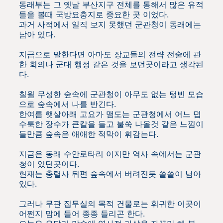
동래부는 그 옛날 부산지구 전체를 통해서 많은 유적
들을 볼때 국방요충지로 중요한 곳 이었다.
과거 사적에서 일직 보지 못했던 군관청이 동래에는
남아 있다.
지금으로 말한다면 아마도 장교들의 전략 전술에 관
한 회의나 군대 행정 같은 것을 보던곳이라고 생각된
다.
칠월 무성한 숲속에 군관청이 아무도 없는 텅빈 모습
으로 숲속에서 나를 반긴다.
한여름 햇살아래 고요가 맴도는 군관청에서 어느 덥
수룩한 장수가 큰칼을 들고 불쑥 나올것 같은 느낌이
들만큼 숲속은 애애한 적막이 휘감는다.
지금은 동래 수안로타리 이지만 역사 속에서는 군관
청이 있던곳이다.
현재는 충렬사 뒤편 숲속에서 버려진듯 쓸쓸이 남아
있다.
그러나 무관 집무실의 목적 건물로는 휘귀한 이곳이
어쩐지 맘에 들어 종종 들리곤 한다.