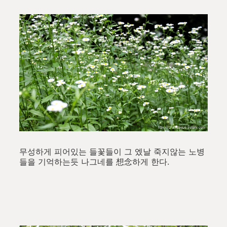
무성하게 피어있는 들꽃들이 그 엤날 죽지않는 노병
들을 기억하는듯 나그네를 想念하게 한다.