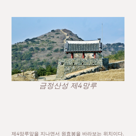
금정산성 제4망루
제4망루앞을 지나면서 원효봉을 바라보는 위치이다.