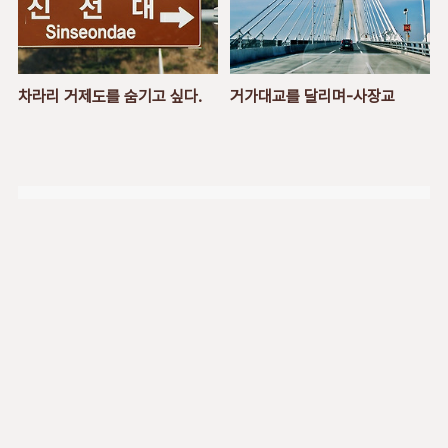
차라리 거제도를 숨기고 싶다.
거가대교를 달리며-사장교
블로그 에세이
문화,에너지,역사,자연,IT,레저.환경,사진,윈도우,네트
웍,IT
구독하기