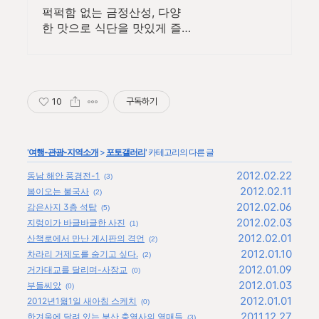
없는 식단 관리
퍽퍽함 없는 금정산성, 다양
한 맛으로 식단을 맛있게 즐
겨보세요! 개별 포장으로 휴
대 간편, 와우회원 무료배송
으로 빠르게 받아보세요.
10
구독하기
'
여행-관광-지역소개
>
포토갤러리
' 카테고리의 다른 글
2012.02.22
동남 해안 풍경전-1
(3)
2012.02.11
봄이오는 불국사
(2)
2012.02.06
감은사지 3층 석탑
(5)
2012.02.03
지렁이가 바글바글한 사진
(1)
2012.02.01
산책로에서 만난 게시판의 격언
(2)
2012.01.10
차라리 거제도를 숨기고 싶다.
(2)
2012.01.09
거가대교를 달리며-사장교
(0)
2012.01.03
부들씨았
(0)
2012.01.01
2012년1웗1일 새아침 스케치
(0)
2011.12.27
한겨울에 달려 있는 부산 충열사의 열매들
(3)