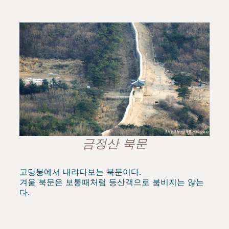
금정산 북문
고당봉에서 내랴다보는 북문이다.
겨울 북문은 보통때처럼 등산객으로 붐비지는 않는
다.