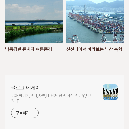
낙동강변 둔치의 여름풍경
신선대에서 바라보는 부산 북항
블로그 에세이
문화,에너지,역사,자연,IT,레저.환경,사진,윈도우,네트
웍,IT
구독하기