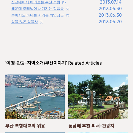
2013.07.14
신선대에서 바라보는 부산 북항
(1)
2013.06.30
해운대 모래밭에 새겨지는 작품들
(0)
2013.06.30
죽어서도 바다를 지키는 최영장군
(0)
2013.06.20
석불 많은 석불사
(0)
'여행-관광-지역소개/부산이야기'
Related Articles
부산 북항대교의 위용
동남해 추천 피서-관광지