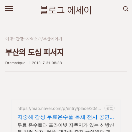
본문 바로가기
블로그 에세이
여행-관광-지역소개/부산이야기
부산의 도심 피서지
Dramatique
2013. 7. 31. 08:38
https://map.naver.com/p/entry/place/20637
광고
87708
지중해 감성 무료온수풀 독채 전시 공연
갤러리 문화공간
무료 온수풀과 프라이빗 자쿠지가 있는 산방산
뷰 컬러 독채. 커플, 대가족 추천 귤정원과 계