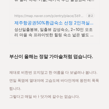
절 꽃 조경 산책, 호텔급 침구로 푹 쉬는 제주
감성 빌리지 독채.
https://map.naver.com/p/entry/place/36957
광고
739
제주항공권50%환급숙소 선정 2인객실부
터 10인객실 구성
성산일출봉뷰, 일출뷰 감성숙소, 2~10인 오조
리 마을 속 프라이빗한 힐링 숙소 넓은 별도 전
용식당 공간, 올레길2코스 바로 옆, 트레킹후
힐링에 좋은 숙소
부산이 올해는 정말 가마솥처럼 덥습니다.
제대로 비한번 오지않고 한 여름을 다 보낼려나 봅니다.
연일 폭염에 열대야에 고습도에 바다안게에 왕전히 푹푹
찝니다.
그렇다고 매일 바ㅏ닷가에 갈수는 없습니다.