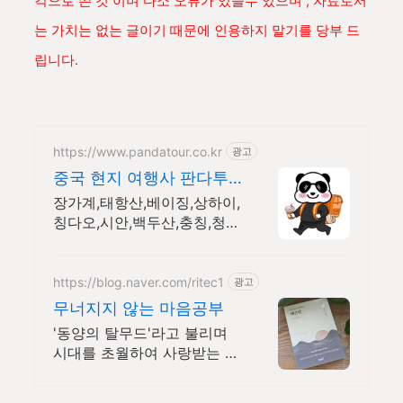
각으로 쓴 것 이며 다소 오류가 있을수 있으며 , 자료로서
는 가치는 없는 글이기 때문에 인용하지 말기를 당부 드
립니다.
https://www.pandatour.co.kr
광고
중국 현지 여행사 판다투
어 노쇼핑,노옵션,노팁
장가계,태항산,베이징,상하이,
칭다오,시안,백두산,충칭,청
두,윈난,계림전문 여행사 강제
쇼핑,선택관광이 있는 여행은
반칙!!!
https://blog.naver.com/ritec1
광고
무너지지 않는 마음공부
'동양의 탈무드'라고 불리며
시대를 초월하여 사랑받는 잠
언집이 있습니다.