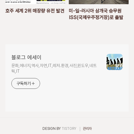
호주 세계 2위 매장량 유전 발견
미-일-러시아 삼개국 승무원
ISS(국제우주정거장)로 출발
블로그 에세이
문화,에너지,역사,자연,IT,레저.환경,사진,윈도우,네트
웍,IT
구독하기
DESIGN BY
TISTORY
관리자