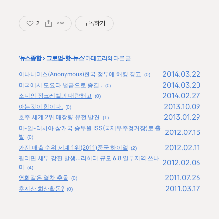
2
구독하기
'
뉴스종합
>
그로벌-핫-뉴스
' 카테고리의 다른 글
2014.03.22
어나니머스(Anonymous)한국 정부에 해킹 경고
(0)
2014.03.20
미국에서 도요타 벌금으로 종결 .
(0)
2014.02.27
소니의 정크레벨과 대량해고
(0)
2013.10.09
아는것이 힘이다.
(0)
2013.01.29
호주 세계 2위 매장량 유전 발견
(1)
미-일-러시아 삼개국 승무원 ISS(국제우주정거장)로 출
2012.07.13
발
(0)
2012.02.11
가전 매출 순위 세계 1위(2011)중국 하이얼
(2)
필리핀 세부 강진 발생…리히터 규모 6.8 일부지역 쓰나
2012.02.06
미
(4)
2011.07.26
영화같은 열차 추돌
(0)
2011.03.17
후지산 화산활동?
(0)