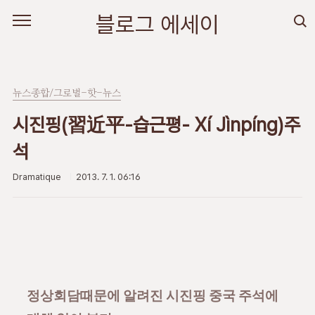
본문 바로가기
블로그 에세이
뉴스종합/그로벌-핫-뉴스
시진핑(習近平-습근평- Xí Jìnpíng)주
석
Dramatique
2013. 7. 1. 06:16
정상회담때문에 알려진 시진핑 중국 주석에