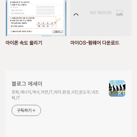
아이폰 속도 올리기
아이OS-펌웨어 다운로드
블로그 에세이
문화,에너지,역사,자연,IT,레저.환경,사진,윈도우,네트
웍,IT
구독하기