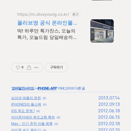
로 중고거래 하세요 전국 각
지에서 올라오는 전국구 최다
상품 매일 10만 개 이상의 신
https://m.oliveyoung.co.kr/
광고
규 상품 업로드
올리브영 공식 온라인몰
20시 이전 주문은 오늘드
딱! 하루만 특가찬스, 오늘의
림
특가, 오늘드림 당일배송까지
꿀혜택 놓치지마세요!
9
구독하기
'
모바일인사이드
>
iPHONE-APP
' 카테고리의 다른 글
2013.07.14
삼성과 애플의 윈윈
(0)
2012.09.13
iPHONE5의 풀스펙
(0)
2012.06.18
IOS 독도 문제 !
(4)
2012.06.15
아이폰카메라 렌즈교환 특허
(0)
2012.02.18
Mac - 인기 추천 어플 목록
(3)
2012.02.15
아이폰 속도 올리기
(3)