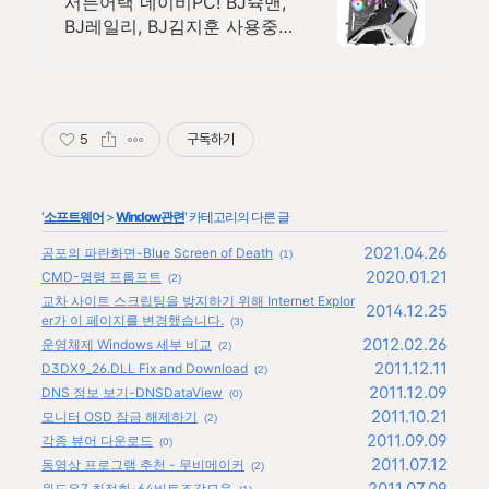
서든어택 네이비PC! BJ슉맨,
BJ레일리, BJ김지훈 사용중
천상계 BJ들이 믿고 사용하는
네이비PC
5
구독하기
'
소프트웨어
>
Window관련
' 카테고리의 다른 글
2021.04.26
공포의 파란화면-Blue Screen of Death
(1)
2020.01.21
CMD-명령 프롬프트
(2)
교차 사이트 스크립팅을 방지하기 위해 Internet Explor
2014.12.25
er가 이 페이지를 변경했습니다.
(3)
2012.02.26
운영체제 Windows 세부 비교
(2)
2011.12.11
D3DX9_26.DLL Fix and Download
(2)
2011.12.09
DNS 정보 보기-DNSDataView
(0)
2011.10.21
모니터 OSD 잠금 해제하기
(2)
2011.09.09
각종 뷰어 다운로드
(0)
2011.07.12
동영상 프로그램 추천 - 무비메이커
(2)
2011.07.09
윈도우7 최적화-64비트조각모음