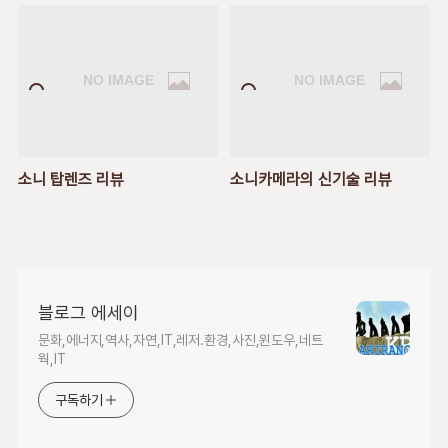
소니 탑렌즈 리뷰
소니카메라의 신기술 리뷰
블로그 에세이
문화,에너지,역사,자연,IT,레저.환경,사진,윈도우,네트
웍,IT
구독하기