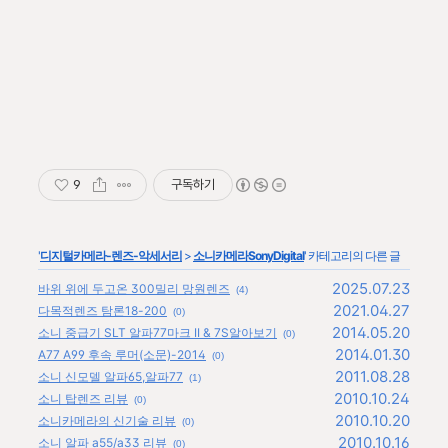
9
구독하기
'
디지털카메라-렌즈-악세서리
>
소니카메라SonyDigital
' 카테고리의 다른 글
2025.07.23
바위 위에 두고온 300밀리 망원렌즈
(4)
2021.04.27
다목적렌즈 탐론18-200
(0)
2014.05.20
소니 중급기 SLT 알파77마크 II & 7S알아보기
(0)
2014.01.30
A77 A99 후속 루머(소문)-2014
(0)
2011.08.28
소니 신모델 알파65,알파77
(1)
2010.10.24
소니 탑렌즈 리뷰
(0)
2010.10.20
소니카메라의 신기술 리뷰
(0)
2010.10.16
소니 알파 a55/a33 리뷰
(0)