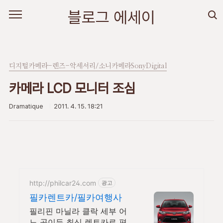
본문 바로가기
블로그 에세이
디지털카메라-렌즈-악세서리/소니카메라SonyDigital
카메라 LCD 모니터 조심
Dramatique
2011. 4. 15. 18:21
http://philcar24.com
광고
필카렌트카/필카여행사
필리핀 마닐라 클락 세부 어
느 곳이든 최신 렌트카로 편