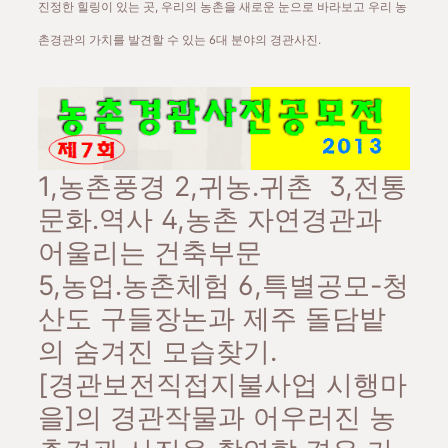
진정한 힐링이 있는 곳, 우리의 농촌을 새로운 눈으로 바라보고 우리 농
촌경관의 가치를 발견할 수 있는 6대 분야의 경관사진.
1,농촌풍경 2,귀농․귀촌 3,전통
문화․역사 4,농촌 자연경관과
어울리는 건축부문
5,농업․농촌체험 6,특별공모-청
산도 구들장논과 제주 돌담밭
의 숨겨진 모습찾기.
[경관보전직접지불사업 시행마
을]의 경관작물과 어우러진 농