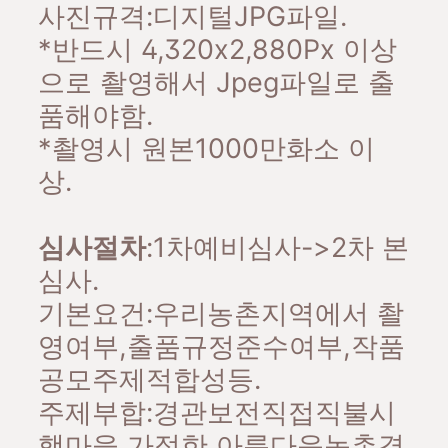
사진규격:디지털JPG파일.
*반드시 4,320x2,880Px 이상
으로 촬영해서 Jpeg파일로 출
품해야함.
*촬영시 원본1000만화소 이
상.
심사절차
:1차예비심사->2차 본
심사.
기본요건:우리농촌지역에서 촬
영여부,출품규정준수여부,작품
공모주제적합성등.
주제부합:경관보전직접직불시
행마을 가정한 아름다운농촌경