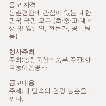
응모 자격
농촌경관에 관심이 있는 대한
민국 국민 모두 (초·중·고·대학
생 및 일반인, 전문가, 공무원
등)
행사주최
주최:농림축산식품부,주관:한
국농어촌공사
공모내용
주제:내 맘속의 힐링 농촌을 느
끼다.