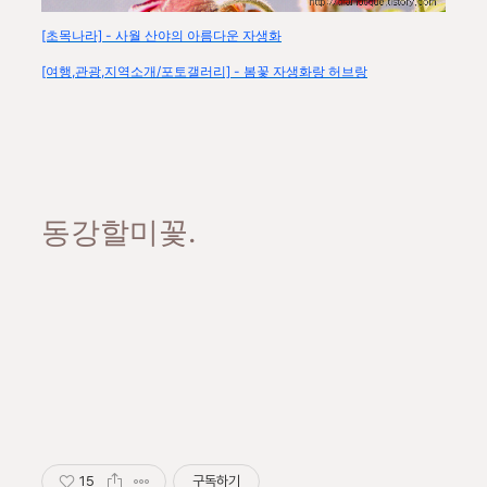
[초목나라] - 사월 산야의 아름다운 자생화
[여행,관광,지역소개/포토갤러리] - 봄꽃 자생화랑 허브랑
동강할미꽃.
15
구독하기