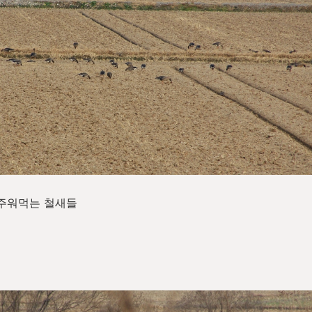
 주워먹는 철새들