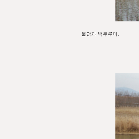
물닭과 백두루미.